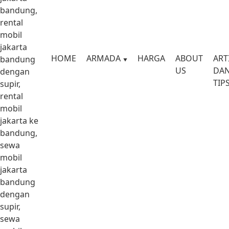
bandung,
rental
mobil
jakarta
HOME
ARMADA
HARGA
ABOUT
ART
bandung
US
DA
dengan
TIP
supir,
rental
mobil
jakarta ke
bandung,
sewa
mobil
jakarta
bandung
dengan
supir,
sewa