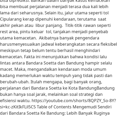
bisa diprediksi. Bahkan dalam banyak kasus kemacetan
bisa membuat perjalanan menjadi terasa dua kali lebih
lama dari seharusnya. Selain itu, jalur utama seperti tol
Cipularang kerap dipenuhi kendaraan, terutama saat
akhir pekan atau libur panjang. Titik-titik rawan seperti
rest area, pintu keluar tol, tanjakan menjadi penyebab
utama kemacetan. Akibatnya banyak pengendara
harusmenyesuaikan jadwal keberangkatan secara fleksibel
meskipun tetap belum tentu berhasil menghindari
kemacetan. Fakta ini menunjukkan bahwa kondisi lalu
lintas antara Bandara Soetta dan Bandung hampir selalu
macet. Maka, mengandalkan kendaraan moda umum
kadang memerlukan waktu tempuh yang tidak pasti dan
berubah-ubah. Itulah mengapa, bagi banyak orang,
perjalanan dari Bandara Soetta ke Kota BandungBandung
bukan hanya soal jarak, melainkan soal strategi dan
efisiensi waktu. https://youtube.com/shorts/8QPZY_So-8Y?
si=kc-zKitIkFLil5C5 Table of Contents Mengemudi Sendiri
dari Bandara Soetta Ke Bandung: Lebih Banyak Ruginya