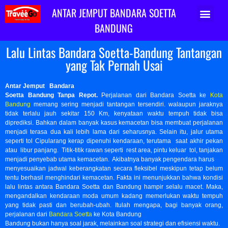
ANTAR JEMPUT BANDARA SOETTA
ABOUT US
ARTIKEL DAN TIPS
BANDUNG
Lalu Lintas Bandara Soetta-Bandung Tantangan
yang Tak Pernah Usai
Antar Jemput Bandara
Soetta Bandung Tanpa Repot.
Perjalanan dari Bandara Soetta ke
Kota
Bandung
memang sering menjadi tantangan tersendiri. walaupun jaraknya
tidak terlalu jauh sekitar 150 Km, kenyataan waktu tempuh tidak bisa
diprediksi. Bahkan dalam banyak kasus kemacetan bisa membuat perjalanan
menjadi terasa dua kali lebih lama dari seharusnya. Selain itu, jalur utama
seperti tol Cipularang kerap dipenuhi kendaraan, terutama saat akhir pekan
atau libur panjang. Titik-titik rawan seperti rest area, pintu keluar tol, tanjakan
menjadi penyebab utama kemacetan. Akibatnya banyak pengendara harus
menyesuaikan jadwal keberangkatan secara fleksibel meskipun tetap belum
tentu berhasil menghindari kemacetan. Fakta ini menunjukkan bahwa kondisi
lalu lintas antara Bandara Soetta dan Bandung hampir selalu macet. Maka,
mengandalkan kendaraan moda umum kadang memerlukan waktu tempuh
yang tidak pasti dan berubah-ubah. Itulah mengapa, bagi banyak orang,
perjalanan dari
Bandara Soetta
ke Kota Bandung
Bandung bukan hanya soal jarak, melainkan soal strategi dan efisiensi waktu.