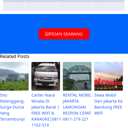
PESAN SEARANG
Related Posts
Situ
Carter Hiace
RENTAL MOBIL
Sewa Mobil
Patenggang,
Wisata Di
JAKARTA
Dari Jakarta Ke
Surga Dunia
Jakarta Barat |
LAMONGAN
Bandung FREE
Yang
FREE WIFI &
RESPON CEPAT
WIFI
Tersembunyi
KARAOKE|0811-
0811-219-221
1102-519