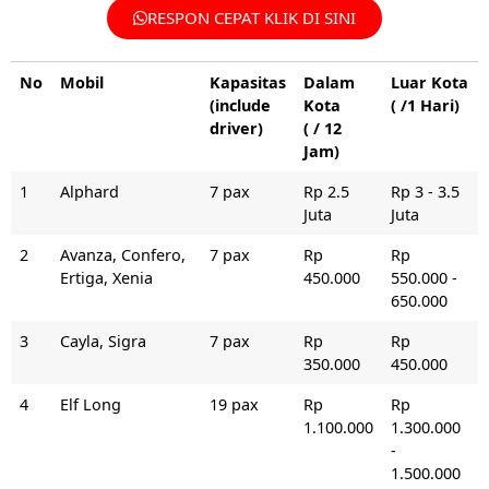
RESPON CEPAT KLIK DI SINI
No
Mobil
Kapasitas
Dalam
Luar Kota
(include
Kota
( /1 Hari)
driver)
( / 12
Jam)
1
Alphard
7 pax
Rp 2.5
Rp 3 - 3.5
Juta
Juta
2
Avanza, Confero,
7 pax
Rp
Rp
Ertiga, Xenia
450.000
550.000 -
650.000
3
Cayla, Sigra
7 pax
Rp
Rp
350.000
450.000
4
Elf Long
19 pax
Rp
Rp
1.100.000
1.300.000
-
1.500.000