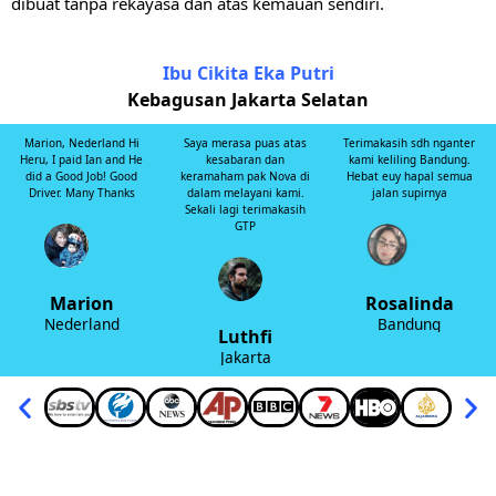
dibuat tanpa rekayasa dan atas kemauan sendiri.
Ibu Cikita Eka Putri
Kebagusan Jakarta Selatan
Marion, Nederland Hi
Saya merasa puas atas
Terimakasih sdh nganter
Heru, I paid Ian and He
kesabaran dan
kami keliling Bandung.
did a Good Job! Good
keramaham pak Nova di
Hebat euy hapal semua
Driver. Many Thanks
dalam melayani kami.
jalan supirnya
Sekali lagi terimakasih
GTP
Marion
Rosalinda
Nederland
Bandung
Luthfi
Jakarta