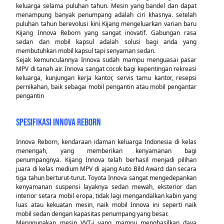
keluarga selama puluhan tahun. Mesin yang bandel dan dapat
menampung banyak penumpang adalah ciri khasnya. setelah
puluhan tahun berevolusi kini Kijang mengeluarkan varian baru
Kijang Innova Reborn yang sangat inovatif. Gabungan rasa
sedan dan mobil kapsul adalah solusi bagi anda yang
membutuhkan mobil kapsul tapi senyaman sedan.
Sejak kemunculannya Innova sudah mampu menguasai pasar
MPV di tanah air. Innova sangat cocok bagi kepentingan rekreasi
keluarga, kunjungan kerja kantor, servis tamu kantor, resepsi
pernikahan, baik sebagai mobil pengantin atau mobil pengantar
pengantin
SPESIFIKASI INNOVA REBORN
Innova Reborn, kendaraan idaman keluarga Indonesia di kelas
menengah, yang memberikan kenyamanan bagi
penumpangnya. Kijang Innova telah berhasil menjadi pilihan
juara di kelas medium MPV di ajang Auto Bild Award dan secara
tiga tahun berturut-turut. Toyota Innova sangat mengedepankan
kenyamanan suspensi layaknya sedan mewah, eksterior dan
interior setara mobil eropa, tidak lagi mengandalkan kabin yang
luas atau kekuatan mesin, naik mobil Innova ini seperti naik
mobil sedan dengan kapasitas penumpang yang besar.
Menggunakan mesin VVT-i yang mampu menghasilkan daya