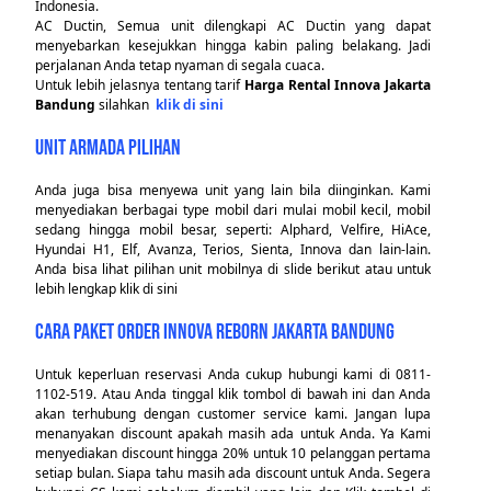
Indonesia.
AC Ductin, Semua unit dilengkapi AC Ductin yang dapat
menyebarkan kesejukkan hingga kabin paling belakang. Jadi
perjalanan Anda tetap nyaman di segala cuaca.
Untuk lebih jelasnya tentang tarif
Harga Rental Innova Jakarta
Bandung
silahkan
klik di sini
UNIT ARMADA PILIHAN
Anda juga bisa menyewa unit yang lain bila diinginkan. Kami
menyediakan berbagai type mobil dari mulai mobil kecil, mobil
sedang hingga mobil besar, seperti: Alphard, Velfire, HiAce,
Hyundai H1, Elf, Avanza, Terios, Sienta, Innova dan lain-lain.
Anda bisa lihat pilihan unit mobilnya di slide berikut atau untuk
lebih lengkap klik
di sini
CARA PAKET ORDER INNOVA REBORN JAKARTA BANDUNG
Untuk keperluan reservasi Anda cukup hubungi kami di 0811-
1102-519. Atau Anda tinggal klik tombol di bawah ini dan Anda
akan terhubung dengan customer service kami. Jangan lupa
menanyakan discount apakah masih ada untuk Anda. Ya Kami
menyediakan discount hingga 20% untuk 10 pelanggan pertama
setiap bulan. Siapa tahu masih ada discount untuk Anda. Segera