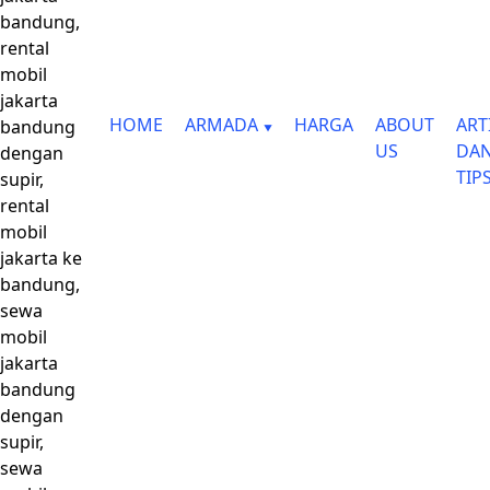
bandung,
rental
mobil
jakarta
HOME
ARMADA
HARGA
ABOUT
ART
bandung
US
DA
dengan
TIP
supir,
rental
mobil
jakarta ke
bandung,
sewa
mobil
jakarta
bandung
dengan
supir,
sewa