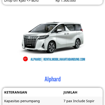
Drop off KJati <> BDG
Rp 1.500.000
Alphard
KETERANGAN
JUMLAH
Kapasitas penumpang
7 pax Include Sopir