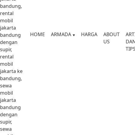
bandung,
rental
mobil
jakarta
HOME
ARMADA
HARGA
ABOUT
ART
bandung
US
DA
dengan
TIP
supir,
rental
mobil
jakarta ke
bandung,
sewa
mobil
jakarta
bandung
dengan
supir,
sewa