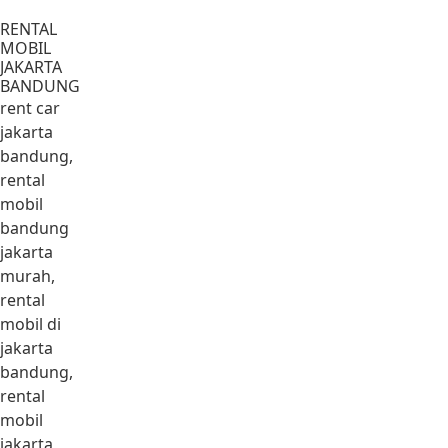
Lewati ke konten
RENTAL
MOBIL
JAKARTA
BANDUNG
rent car
jakarta
bandung,
rental
mobil
bandung
jakarta
murah,
rental
mobil di
jakarta
bandung,
rental
mobil
jakarta