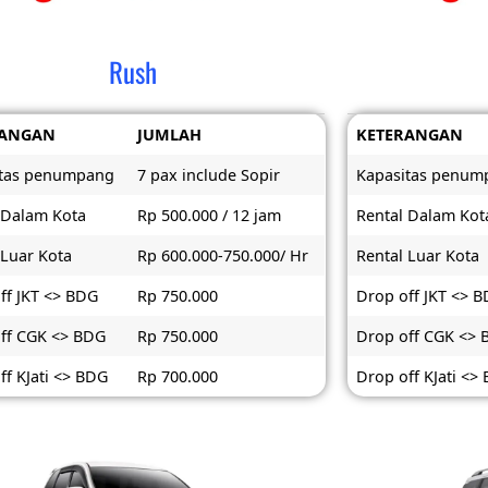
Rush
RANGAN
JUMLAH
KETERANGAN
itas penumpang
7 pax include Sopir
Kapasitas penum
 Dalam Kota
Rp 500.000 / 12 jam
Rental Dalam Kot
 Luar Kota
Rp 600.000-750.000/ Hr
Rental Luar Kota
ff JKT <> BDG
Rp 750.000
Drop off JKT <> 
ff CGK <> BDG
Rp 750.000
Drop off CGK <>
ff KJati <> BDG
Rp 700.000
Drop off KJati <>