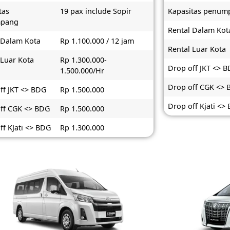
tas
19 pax include Sopir
Kapasitas penum
pang
Rental Dalam Kot
 Dalam Kota
Rp 1.100.000 / 12 jam
Rental Luar Kota
 Luar Kota
Rp 1.300.000-
Drop off JKT <> 
1.500.000/Hr
Drop off CGK <>
ff JKT <> BDG
Rp 1.500.000
Drop off Kjati <>
ff CGK <> BDG
Rp 1.500.000
ff KJati <> BDG
Rp 1.300.000