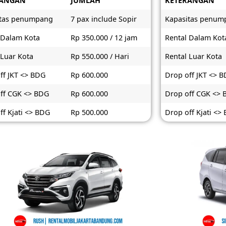
RANGAN
JUMLAH
KETERANGAN
itas penumpang
7 pax include Sopir
Kapasitas penum
 Dalam Kota
Rp 350.000 / 12 jam
Rental Dalam Kot
 Luar Kota
Rp 550.000 / Hari
Rental Luar Kota
ff JKT <> BDG
Rp 600.000
Drop off JKT <> 
ff CGK <> BDG
Rp 600.000
Drop off CGK <>
ff Kjati <> BDG
Rp 500.000
Drop off Kjati <>