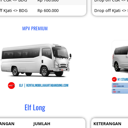
f KJati <> BDG
Rp 600.000
Drop off KJati <
MPV PREMIUM
Elf Long
RANGAN
JUMLAH
KETERANGAN