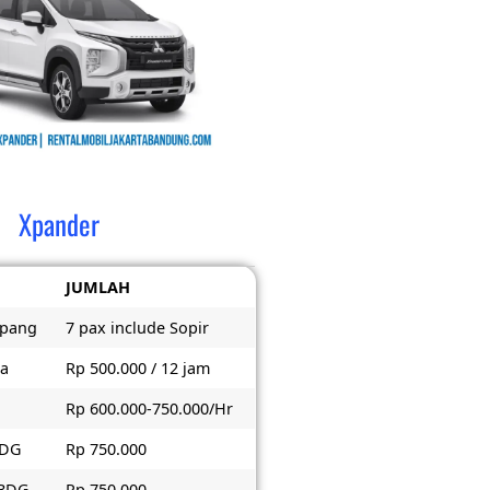
Xpander
JUMLAH
mpang
7 pax include Sopir
ta
Rp 500.000 / 12 jam
Rp 600.000-750.000/Hr
BDG
Rp 750.000
 BDG
Rp 750.000