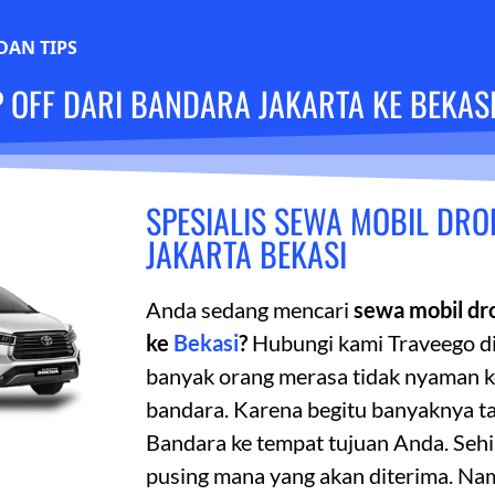
DAN TIPS
 OFF DARI BANDARA JAKARTA KE BEKAS
SPESIALIS SEWA MOBIL DR
JAKARTA BEKASI
Anda sedang mencari
sewa mobil dro
ke
Bekasi
?
Hubungi kami Traveego di
banyak orang merasa tidak nyaman ke
bandara. Karena begitu banyaknya t
Bandara ke tempat tujuan Anda. Seh
pusing mana yang akan diterima. Nam