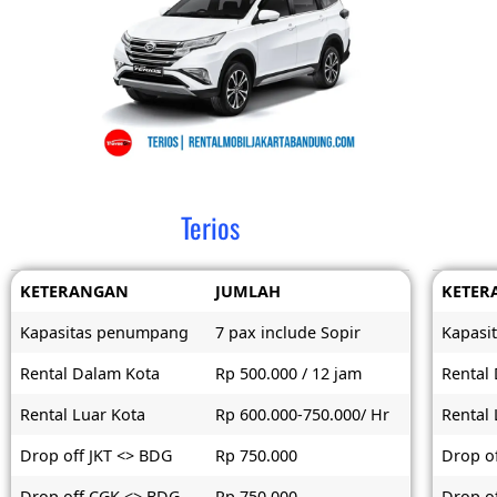
Terios
KETERANGAN
JUMLAH
KETER
Kapasitas penumpang
7 pax include Sopir
Kapasi
Rental Dalam Kota
Rp 500.000 / 12 jam
Rental
Rental Luar Kota
Rp 600.000-750.000/ Hr
Rental 
Drop off JKT <> BDG
Rp 750.000
Drop o
Drop off CGK <> BDG
Rp 750.000
Drop o