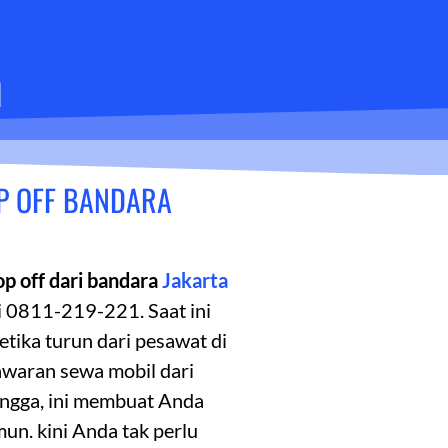
I
OP OFF BANDARA
p off dari bandara
Jakarta
 0811-219-221. Saat ini
tika turun dari pesawat di
awaran sewa mobil dari
ingga, ini membuat Anda
un. kini Anda tak perlu