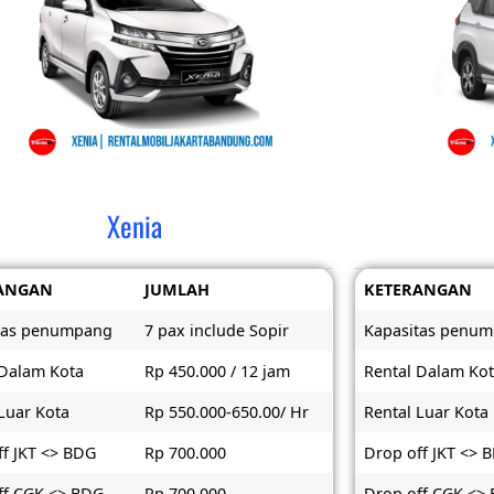
Xenia
ANGAN
JUMLAH
KETERANGAN
tas penumpang
7 pax include Sopir
Kapasitas penu
 Dalam Kota
Rp 450.000 / 12 jam
Rental Dalam Ko
Luar Kota
Rp 550.000-650.00/ Hr
Rental Luar Kota
ff JKT <> BDG
Rp 700.000
Drop off JKT <> 
ff CGK <> BDG
Rp 700.000
Drop off CGK <>