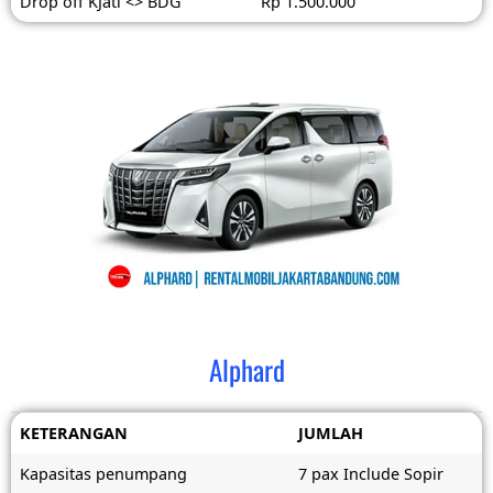
Drop off KJati <> BDG
Rp 1.500.000
Alphard
KETERANGAN
JUMLAH
Kapasitas penumpang
7 pax Include Sopir