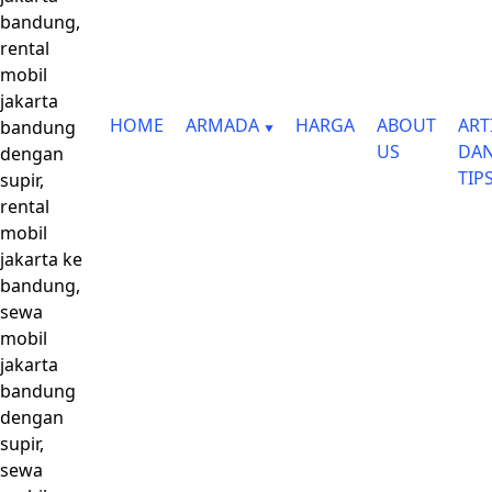
bandung,
rental
mobil
jakarta
HOME
ARMADA
HARGA
ABOUT
ART
bandung
US
DA
dengan
TIP
supir,
rental
mobil
jakarta ke
bandung,
sewa
mobil
jakarta
bandung
dengan
supir,
sewa