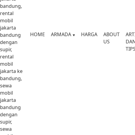
bandung,
rental
mobil
jakarta
HOME
ARMADA
HARGA
ABOUT
ART
bandung
US
DA
dengan
TIP
supir,
rental
mobil
jakarta ke
bandung,
sewa
mobil
jakarta
bandung
dengan
supir,
sewa