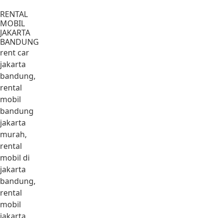
Lewati ke konten
RENTAL
MOBIL
JAKARTA
BANDUNG
rent car
jakarta
bandung,
rental
mobil
bandung
jakarta
murah,
rental
mobil di
jakarta
bandung,
rental
mobil
jakarta