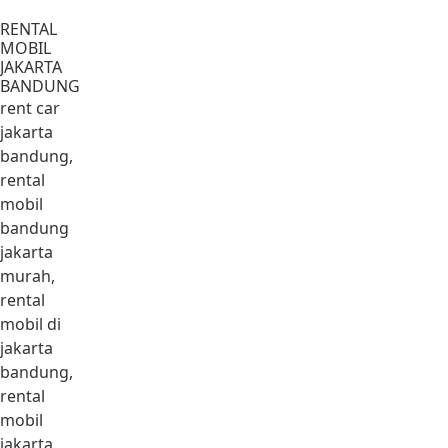
Lewati ke konten
RENTAL
MOBIL
JAKARTA
BANDUNG
rent car
jakarta
bandung,
rental
mobil
bandung
jakarta
murah,
rental
mobil di
jakarta
bandung,
rental
mobil
jakarta