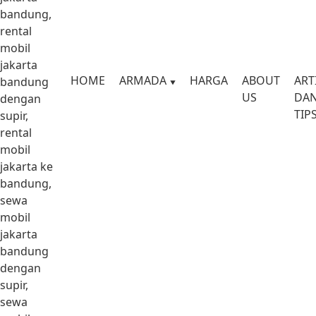
bandung,
rental
mobil
jakarta
HOME
ARMADA
HARGA
ABOUT
ART
bandung
US
DA
dengan
TIP
supir,
rental
mobil
jakarta ke
bandung,
sewa
mobil
jakarta
bandung
dengan
supir,
sewa