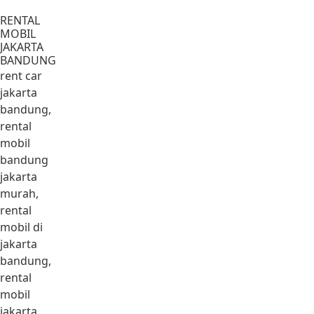
Lewati ke konten
RENTAL
MOBIL
JAKARTA
BANDUNG
rent car
jakarta
bandung,
rental
mobil
bandung
jakarta
murah,
rental
mobil di
jakarta
bandung,
rental
mobil
jakarta