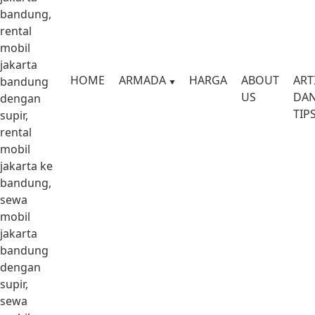
bandung,
rental
mobil
jakarta
HOME
ARMADA
HARGA
ABOUT
ART
bandung
US
DA
dengan
TIP
supir,
rental
mobil
jakarta ke
bandung,
sewa
mobil
jakarta
bandung
dengan
supir,
sewa