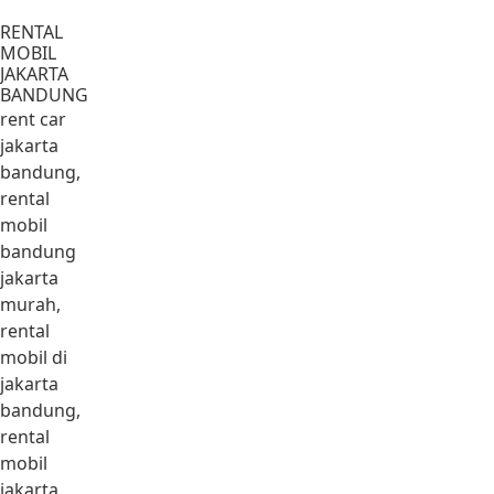
Lewati ke konten
RENTAL
MOBIL
JAKARTA
BANDUNG
rent car
jakarta
bandung,
rental
mobil
bandung
jakarta
murah,
rental
mobil di
jakarta
bandung,
rental
mobil
jakarta