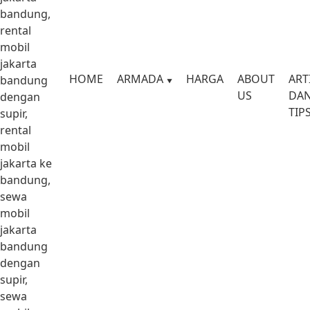
bandung,
rental
mobil
jakarta
HOME
ARMADA
HARGA
ABOUT
ART
bandung
US
DA
dengan
TIP
supir,
rental
mobil
jakarta ke
bandung,
sewa
mobil
jakarta
bandung
dengan
supir,
sewa