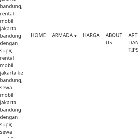
bandung,
rental
mobil
jakarta
HOME
ARMADA
HARGA
ABOUT
ART
bandung
US
DA
dengan
TIP
supir,
rental
mobil
jakarta ke
bandung,
sewa
mobil
jakarta
bandung
dengan
supir,
sewa