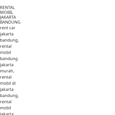
Lewati ke konten
RENTAL
MOBIL
JAKARTA
BANDUNG
rent car
jakarta
bandung,
rental
mobil
bandung
jakarta
murah,
rental
mobil di
jakarta
bandung,
rental
mobil
jakarta