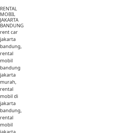
Lewati ke konten
RENTAL
MOBIL
JAKARTA
BANDUNG
rent car
jakarta
bandung,
rental
mobil
bandung
jakarta
murah,
rental
mobil di
jakarta
bandung,
rental
mobil
jakarta