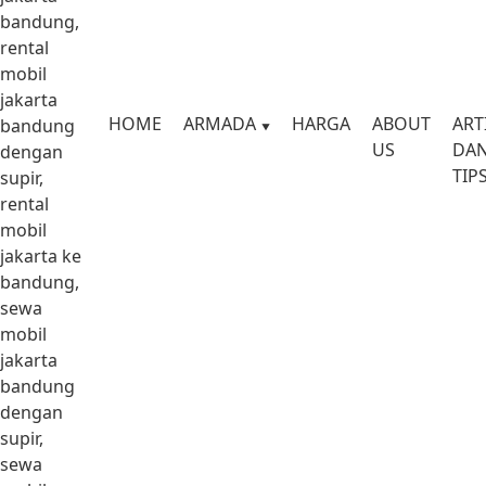
bandung,
rental
mobil
jakarta
HOME
ARMADA
HARGA
ABOUT
ART
bandung
US
DA
dengan
TIP
supir,
rental
mobil
jakarta ke
bandung,
sewa
mobil
jakarta
bandung
dengan
supir,
sewa