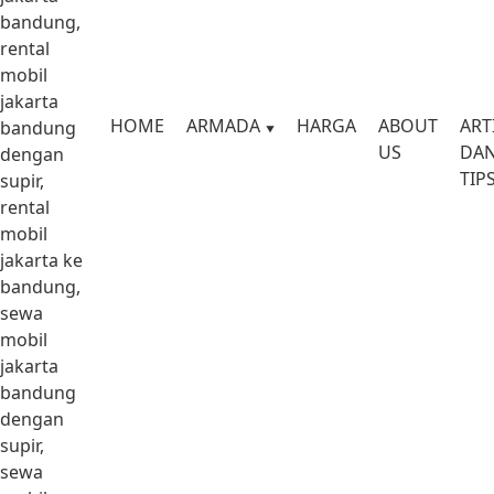
bandung,
rental
mobil
jakarta
HOME
ARMADA
HARGA
ABOUT
ART
bandung
US
DA
dengan
TIP
supir,
rental
mobil
jakarta ke
bandung,
sewa
mobil
jakarta
bandung
dengan
supir,
sewa