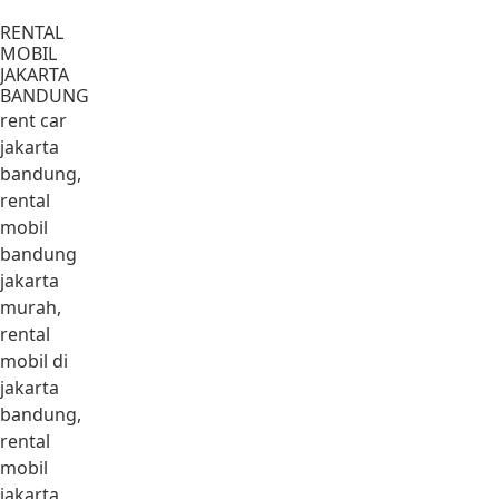
Lewati ke konten
RENTAL
MOBIL
JAKARTA
BANDUNG
rent car
jakarta
bandung,
rental
mobil
bandung
jakarta
murah,
rental
mobil di
jakarta
bandung,
rental
mobil
jakarta