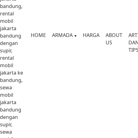
bandung,
rental
mobil
jakarta
HOME
ARMADA
HARGA
ABOUT
ART
bandung
US
DA
dengan
TIP
supir,
rental
mobil
jakarta ke
bandung,
sewa
mobil
jakarta
bandung
dengan
supir,
sewa