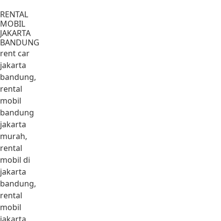
Lewati ke konten
RENTAL
MOBIL
JAKARTA
BANDUNG
rent car
jakarta
bandung,
rental
mobil
bandung
jakarta
murah,
rental
mobil di
jakarta
bandung,
rental
mobil
jakarta