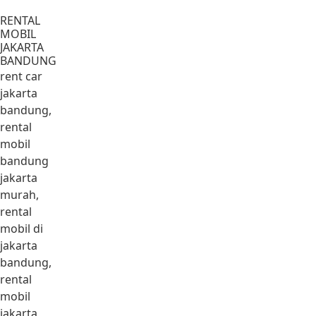
Lewati ke konten
RENTAL
MOBIL
JAKARTA
BANDUNG
rent car
jakarta
bandung,
rental
mobil
bandung
jakarta
murah,
rental
mobil di
jakarta
bandung,
rental
mobil
jakarta