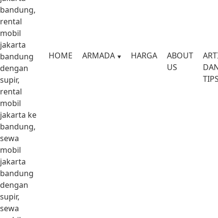
bandung,
rental
mobil
jakarta
HOME
ARMADA
HARGA
ABOUT
ART
bandung
US
DA
dengan
TIP
supir,
rental
mobil
jakarta ke
bandung,
sewa
mobil
jakarta
bandung
dengan
supir,
sewa