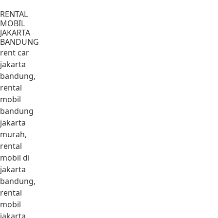
Lewati ke konten
RENTAL
MOBIL
JAKARTA
BANDUNG
rent car
jakarta
bandung,
rental
mobil
bandung
jakarta
murah,
rental
mobil di
jakarta
bandung,
rental
mobil
jakarta