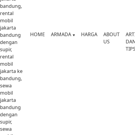
bandung,
rental
mobil
jakarta
HOME
ARMADA
HARGA
ABOUT
ART
bandung
US
DA
dengan
TIP
supir,
rental
mobil
jakarta ke
bandung,
sewa
mobil
jakarta
bandung
dengan
supir,
sewa