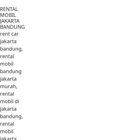
Lewati ke konten
RENTAL
MOBIL
JAKARTA
BANDUNG
rent car
jakarta
bandung,
rental
mobil
bandung
jakarta
murah,
rental
mobil di
jakarta
bandung,
rental
mobil
jakarta