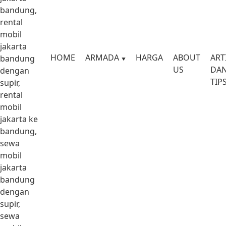
bandung,
rental
mobil
jakarta
HOME
ARMADA
HARGA
ABOUT
ART
bandung
US
DA
dengan
TIP
supir,
rental
mobil
jakarta ke
bandung,
sewa
mobil
jakarta
bandung
dengan
supir,
sewa