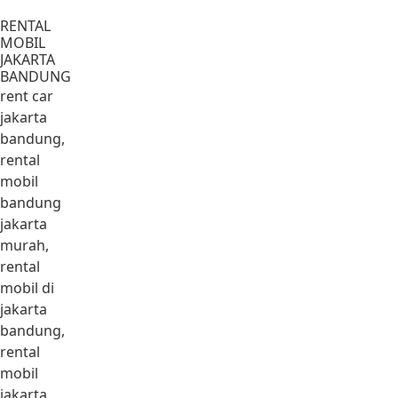
Lewati ke konten
RENTAL
MOBIL
JAKARTA
BANDUNG
rent car
jakarta
bandung,
rental
mobil
bandung
jakarta
murah,
rental
mobil di
jakarta
bandung,
rental
mobil
jakarta