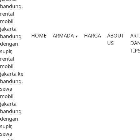
bandung,
rental
mobil
jakarta
HOME
ARMADA
HARGA
ABOUT
ART
bandung
US
DA
dengan
TIP
supir,
rental
mobil
jakarta ke
bandung,
sewa
mobil
jakarta
bandung
dengan
supir,
sewa