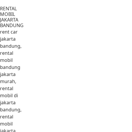
Lewati ke konten
RENTAL
MOBIL
JAKARTA
BANDUNG
rent car
jakarta
bandung,
rental
mobil
bandung
jakarta
murah,
rental
mobil di
jakarta
bandung,
rental
mobil
jakarta