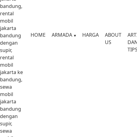
bandung,
rental
mobil
jakarta
HOME
ARMADA
HARGA
ABOUT
ART
bandung
US
DA
dengan
TIP
supir,
rental
mobil
jakarta ke
bandung,
sewa
mobil
jakarta
bandung
dengan
supir,
sewa