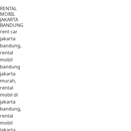
Lewati ke konten
RENTAL
MOBIL
JAKARTA
BANDUNG
rent car
jakarta
bandung,
rental
mobil
bandung
jakarta
murah,
rental
mobil di
jakarta
bandung,
rental
mobil
jakarta