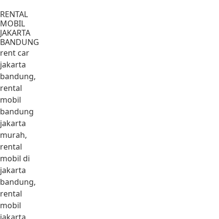
Lewati ke konten
RENTAL
MOBIL
JAKARTA
BANDUNG
rent car
jakarta
bandung,
rental
mobil
bandung
jakarta
murah,
rental
mobil di
jakarta
bandung,
rental
mobil
jakarta