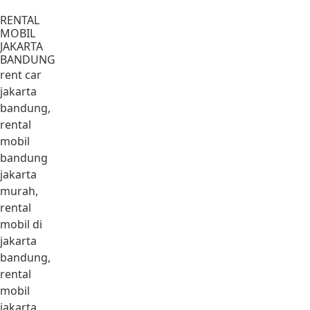
Lewati ke konten
RENTAL
MOBIL
JAKARTA
BANDUNG
rent car
jakarta
bandung,
rental
mobil
bandung
jakarta
murah,
rental
mobil di
jakarta
bandung,
rental
mobil
jakarta