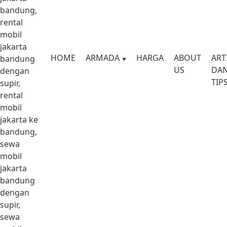
bandung,
rental
mobil
jakarta
HOME
ARMADA
HARGA
ABOUT
ART
bandung
US
DA
dengan
TIP
supir,
rental
mobil
jakarta ke
bandung,
sewa
mobil
jakarta
bandung
dengan
supir,
sewa