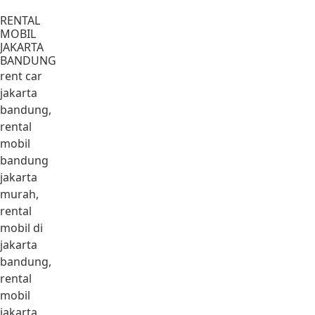
Lewati ke konten
RENTAL
MOBIL
JAKARTA
BANDUNG
rent car
jakarta
bandung,
rental
mobil
bandung
jakarta
murah,
rental
mobil di
jakarta
bandung,
rental
mobil
jakarta