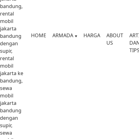
bandung,
rental
mobil
jakarta
HOME
ARMADA
HARGA
ABOUT
ART
bandung
US
DA
dengan
TIP
supir,
rental
mobil
jakarta ke
bandung,
sewa
mobil
jakarta
bandung
dengan
supir,
sewa