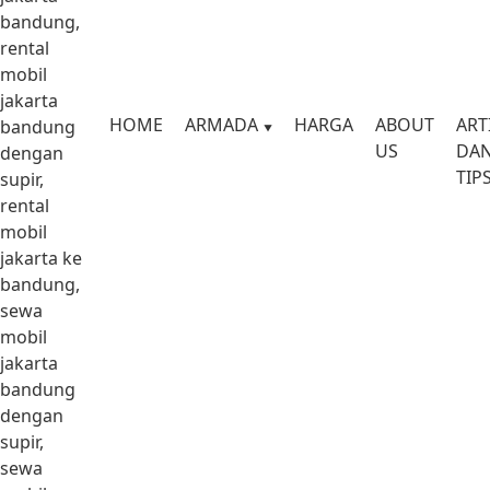
bandung,
rental
mobil
jakarta
HOME
ARMADA
HARGA
ABOUT
ART
bandung
US
DA
dengan
TIP
supir,
rental
mobil
jakarta ke
bandung,
sewa
mobil
jakarta
bandung
dengan
supir,
sewa