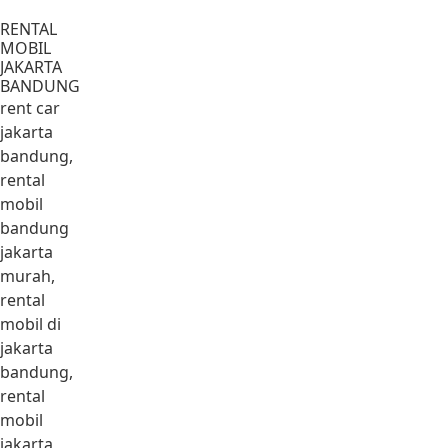
Lewati ke konten
RENTAL
MOBIL
JAKARTA
BANDUNG
rent car
jakarta
bandung,
rental
mobil
bandung
jakarta
murah,
rental
mobil di
jakarta
bandung,
rental
mobil
jakarta