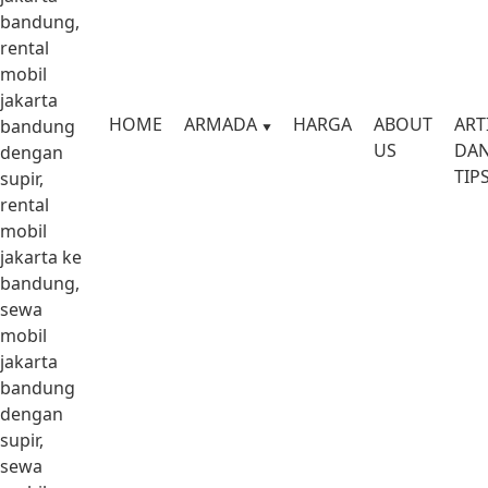
bandung,
rental
mobil
jakarta
HOME
ARMADA
HARGA
ABOUT
ART
bandung
US
DA
dengan
TIP
supir,
rental
mobil
jakarta ke
bandung,
sewa
mobil
jakarta
bandung
dengan
supir,
sewa