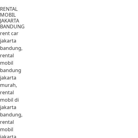
Lewati ke konten
RENTAL
MOBIL
JAKARTA
BANDUNG
rent car
jakarta
bandung,
rental
mobil
bandung
jakarta
murah,
rental
mobil di
jakarta
bandung,
rental
mobil
jakarta