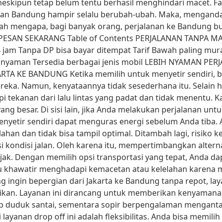
 meskipun tetap belum tentu berhasil menghindari macet. 
rta dan Bandung hampir selalu berubah-ubah. Maka, mengan
tulah mengapa, bagi banyak orang, perjalanan ke Bandung b
ktu. PESAN SEKARANG Table of Contents PERJALANAN TANPA 
jam Tanpa DP bisa bayar ditempat Tarif Bawah paling mur
n nyaman Tersedia berbagai jenis mobil LEBIH NYAMAN 
TA KE BANDUNG Ketika memilih untuk menyetir sendiri, b
reka. Namun, kenyataannya tidak sesederhana itu. Selain h
tekanan dari lalu lintas yang padat dan tidak menentu. Kar
yang besar. Di sisi lain, jika Anda melakukan perjalanan unt
enyetir sendiri dapat menguras energi sebelum Anda tiba. 
ahan dan tidak bisa tampil optimal. Ditambah lagi, risiko
 kondisi jalan. Oleh karena itu, mempertimbangkan alterna
k. Dengan memilih opsi transportasi yang tepat, Anda dap
lu khawatir menghadapi kemacetan atau kelelahan karena
ingin bepergian dari Jakarta ke Bandung tanpa repot, lay
ikan. Layanan ini dirancang untuk memberikan kenyamanan 
kup duduk santai, sementara sopir berpengalaman mengan
 layanan drop off ini adalah fleksibilitas. Anda bisa memil