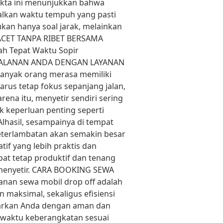
Fakta ini menunjukkan bahwa
dalkan waktu tempuh yang pasti
ukan hanya soal jarak, melainkan
MACET TANPA RIBET BERSAMA
ah Tepat Waktu Sopir
PERJALANAN ANDA DENGAN LAYANAN
anyak orang merasa memiliki
arus tetap fokus sepanjang jalan,
ena itu, menyetir sendiri sering
uk keperluan penting seperti
Alhasil, sesampainya di tempat
 keterlambatan akan semakin besar
tif yang lebih praktis dan
at tetap produktif dan tenang
 menyetir. CARA BOOKING SEWA
anan sewa mobil drop off adalah
maksimal, sekaligus efisiensi
tarkan Anda dengan aman dan
ih waktu keberangkatan sesuai