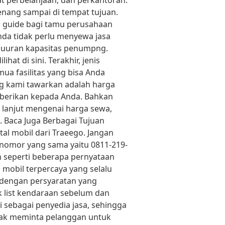
t perbelanjaan, dan perkantoran.
enang sampai di tempat tujuan.
di guide bagi tamu perusahaan
Anda tidak perlu menyewa jasa
n uuran kapasitas penumpng.
at di sini. Terakhir, jenis
ua fasilitas yang bisa Anda
ng kami tawarkan adalah harga
iberikan kepada Anda. Bahkan
 lanjut mengenai harga sewa,
. Baca Juga Berbagai Tujuan
l mobil dari Traeego. Jangan
 nomor yang sama yaitu 0811-219-
n seperti beberapa pernyataan
mobil terpercaya yang selalu
dengan persyaratan yang
 list kendaraan sebelum dan
 sebagai penyedia jasa, sehingga
idak meminta pelanggan untuk