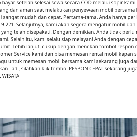
ayar setelah selesai sewa secara COD melalui sopir kam
enang dan aman saat melakukan penyewaan mobil bersa
mi sangat mudah dan cepat. Pertama-tama, Anda hanya pe
19-221. Selanjutnya, kami akan segera mengatur mobil da
 yang telah disepakati. Dengan demikian, Anda tidak perl
. Selain itu, kami selalu siap melayani Anda dengan cepat
umit. Lebih lanjut, cukup dengan menekan tombol respon c
mer Service kami dan bisa memesan rental mobil kapan sa
n ragu untuk memesan mobil bersama kami sekarang juga d
n. Jadi, silahkan klik tombol RESPON CEPAT sekarang jug
L WISATA