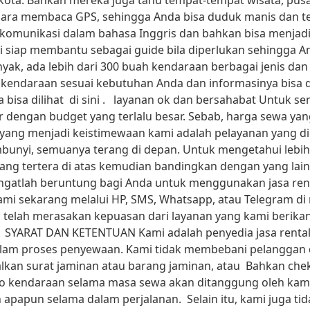
kota. Bahkan mereka juga tahu tempat-tempat wisata, pusa
i cara membaca GPS, sehingga Anda bisa duduk manis dan t
berkomunikasi dalam bahasa Inggris dan bahkan bisa menja
kami siap membantu sebagai guide bila diperlukan sehingga 
yak, ada lebih dari 300 buah kendaraan berbagai jenis da
kendaraan sesuai kebutuhan Anda dan informasinya bisa dilih
bisa dilihat di sini . layanan ok dan bersahabat Untuk sem
ir dengan budget yang terlalu besar. Sebab, harga sewa ya
 yang menjadi keistimewaan kami adalah pelayanan yang d
mbunyi, semuanya terang di depan. Untuk mengetahui lebih
 yang tertera di atas kemudian bandingkan dengan yang lain
ngatlah beruntung bagi Anda untuk menggunakan jasa renta
ami sekarang melalui HP, SMS, Whatsapp, atau Telegram di
 telah merasakan kepuasan dari layanan yang kami berika
: SYARAT DAN KETENTUAN Kami adalah penyedia jasa rental 
am proses penyewaan. Kami tidak membebani pelanggan 
lkan surat jaminan atau barang jaminan, atau Bahkan chek
ko kendaraan selama masa sewa akan ditanggung oleh kami
 apapun selama dalam perjalanan. Selain itu, kami juga t