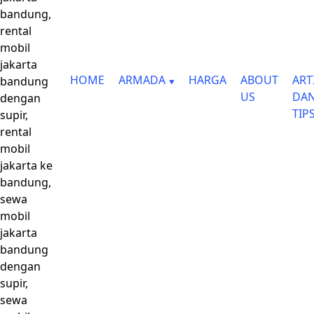
bandung,
rental
mobil
jakarta
HOME
ARMADA
HARGA
ABOUT
ART
bandung
US
DA
dengan
TIP
supir,
rental
mobil
jakarta ke
bandung,
sewa
mobil
jakarta
bandung
dengan
supir,
sewa