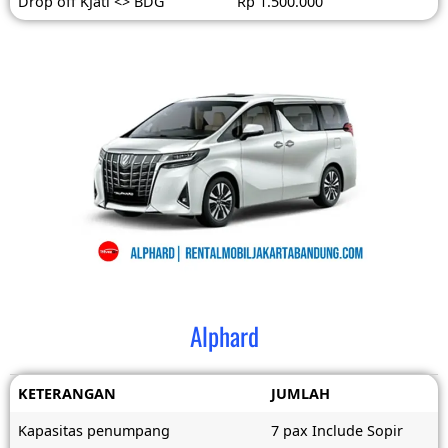
Drop off KJati <> BDG
Rp 1.500.000
Alphard
KETERANGAN
JUMLAH
Kapasitas penumpang
7 pax Include Sopir