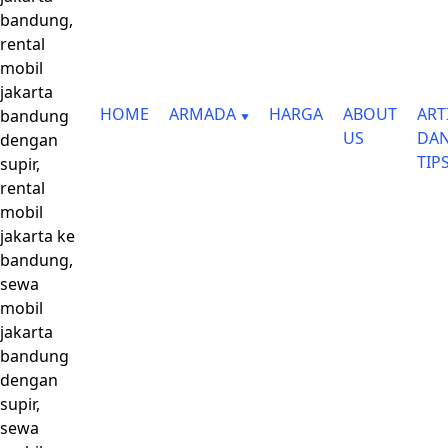
bandung,
rental
mobil
jakarta
HOME
ARMADA
HARGA
ABOUT
ART
bandung
US
DA
dengan
TIP
supir,
rental
mobil
jakarta ke
bandung,
sewa
mobil
jakarta
bandung
dengan
supir,
sewa