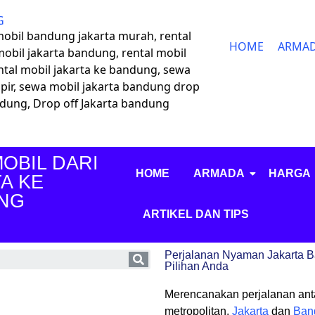
G
 mobil bandung jakarta murah, rental
HOME
ARMA
mobil jakarta bandung, rental mobil
ntal mobil jakarta ke bandung, sewa
pir, sewa mobil jakarta bandung drop
andung, Drop off Jakarta bandung
OBIL DARI
HOME
ARMADA
HARGA
A KE
NG
ARTIKEL DAN TIPS
Perjalanan Nyaman Jakarta B
Pilihan Anda
Merencanakan perjalanan ant
metropolitan,
Jakarta
dan
Ban