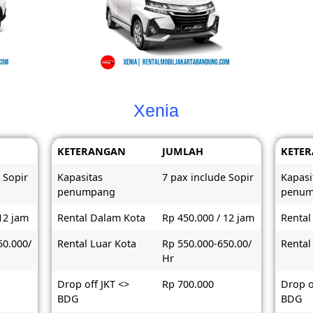
Xenia
KETERANGAN
JUMLAH
KETE
 Sopir
Kapasitas
7 pax include Sopir
Kapasi
penumpang
penu
12 jam
Rental Dalam Kota
Rp 450.000 / 12 jam
Rental
50.000/
Rental Luar Kota
Rp 550.000-650.00/
Rental
Hr
Drop off JKT <>
Rp 700.000
Drop o
BDG
BDG