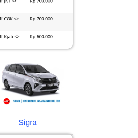
f JKT <>
Rp 700.000
ff CGK <>
Rp 700.000
f Kjati <>
Rp 600.000
Sigra