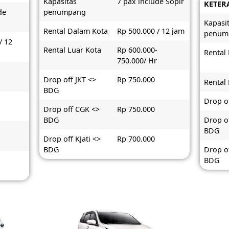
Kapasitas
7 pax include Sopir
KETER
de
penumpang
Kapasi
Rental Dalam Kota
Rp 500.000 / 12 jam
penum
/ 12
Rental Luar Kota
Rp 600.000-
Rental
750.000/ Hr
-
Drop off JKT <>
Rp 750.000
Rental
BDG
Drop o
Drop off CGK <>
Rp 750.000
BDG
Drop o
BDG
Drop off KJati <>
Rp 700.000
BDG
Drop of
BDG