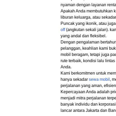
nyaman dengan layanan rental
Apakah Anda membutuhkan ken
liburan keluarga, atau sekada
Puncak yang ikonik, atau jug
off
(angkutan sekali jalan). kam
yang andal dan fleksibel.
Dengan pengalaman bertahun-
pelanggan, keahlian kami bu
mobil beragam, tetapi juga 
rute terbaik, kondisi lalu linta
Anda.
Kami berkomitmen untuk mem
hanya sekadar
sewa mobil
, m
perjalanan yang aman, efisi
Kepercayaan Anda adalah prio
menjadi mitra perjalanan ter
banyak individu dan korporas
lancar antara Jakarta dan Ba