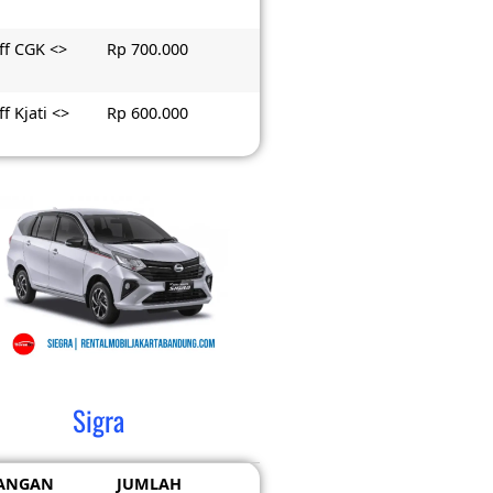
ff CGK <>
Rp 700.000
f Kjati <>
Rp 600.000
Sigra
ANGAN
JUMLAH