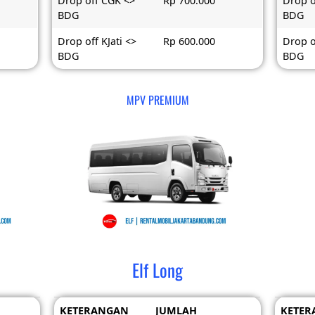
Drop off CGK <>
Rp 700.000
Drop o
BDG
BDG
Drop off KJati <>
Rp 600.000
Drop o
BDG
BDG
MPV PREMIUM
Elf Long
KETERANGAN
JUMLAH
KETER