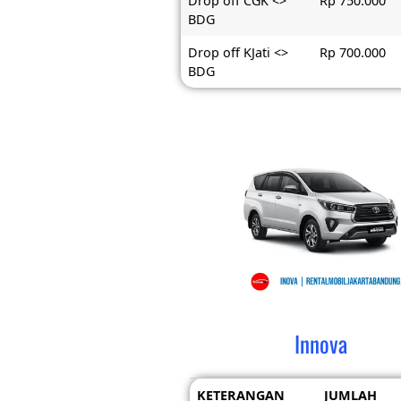
Drop off CGK <>
Rp 750.000
BDG
Drop off KJati <>
Rp 700.000
BDG
Innova
KETERANGAN
JUMLAH