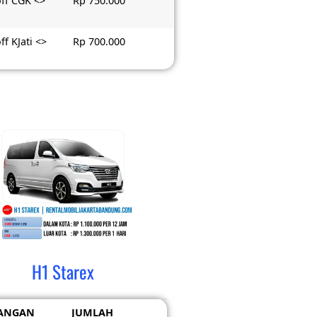
ff CGK <>
Rp 750.000
ff KJati <>
Rp 700.000
H1 Starex
ANGAN
JUMLAH