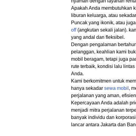
nyaman dengan layanan rental
Apakah Anda membutuhkan ken
liburan keluarga, atau sekada
Puncak yang ikonik, atau jug
off
(angkutan sekali jalan). kam
yang andal dan fleksibel.
Dengan pengalaman bertahun-
pelanggan, keahlian kami bu
mobil beragam, tetapi juga 
rute terbaik, kondisi lalu linta
Anda.
Kami berkomitmen untuk mem
hanya sekadar
sewa mobil
, m
perjalanan yang aman, efisi
Kepercayaan Anda adalah prio
menjadi mitra perjalanan ter
banyak individu dan korporas
lancar antara Jakarta dan Ba