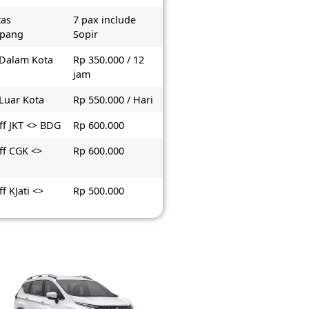
tas
7 pax include
pang
Sopir
 Dalam Kota
Rp 350.000 / 12
jam
 Luar Kota
Rp 550.000 / Hari
ff JKT <> BDG
Rp 600.000
ff CGK <>
Rp 600.000
f KJati <>
Rp 500.000