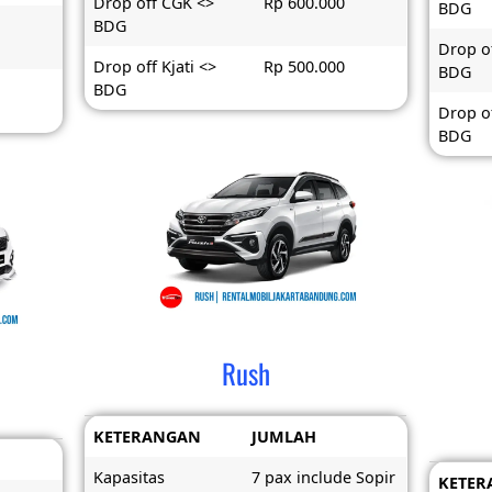
Drop off CGK <>
Rp 600.000
BDG
BDG
Drop o
Drop off Kjati <>
Rp 500.000
BDG
BDG
Drop of
BDG
Rush
KETERANGAN
JUMLAH
Kapasitas
7 pax include Sopir
KETER