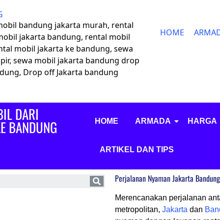
G
 mobil bandung jakarta murah, rental
HOME
ARMA
mobil jakarta bandung, rental mobil
ntal mobil jakarta ke bandung, sewa
pir, sewa mobil jakarta bandung drop
andung, Drop off Jakarta bandung
IL DARI
HOME
ARMADA
HARGA
KE BANDUNG
ARTIKEL DAN TIPS
Perjalanan Nyaman Jakarta Bandung:
Merencanakan perjalanan ant
metropolitan,
Jakarta
dan
Ban