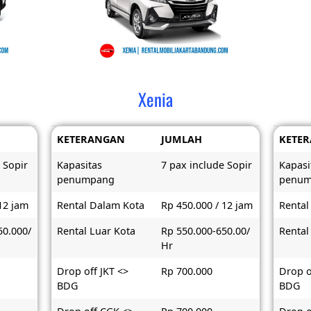
Xenia
KETERANGAN
JUMLAH
KETE
 Sopir
Kapasitas
7 pax include Sopir
Kapasi
penumpang
penu
12 jam
Rental Dalam Kota
Rp 450.000 / 12 jam
Rental
50.000/
Rental Luar Kota
Rp 550.000-650.00/
Rental
Hr
Drop off JKT <>
Rp 700.000
Drop o
BDG
BDG