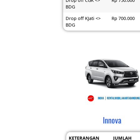
Drop off CGK <>
Rp 750.000
BDG
Drop off KJati <>
Rp 700.000
BDG
Innova
KETERANGAN
JUMLAH