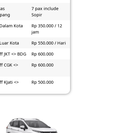
tas
7 pax include
pang
Sopir
 Dalam Kota
Rp 350.000 / 12
jam
 Luar Kota
Rp 550.000 / Hari
ff JKT <> BDG
Rp 600.000
ff CGK <>
Rp 600.000
f KJati <>
Rp 500.000