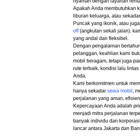
nyaman dengan layanan rental
Apakah Anda membutuhkan ken
liburan keluarga, atau sekada
Puncak yang ikonik, atau jug
off
(angkutan sekali jalan). kam
yang andal dan fleksibel.
Dengan pengalaman bertahun-
pelanggan, keahlian kami bu
mobil beragam, tetapi juga 
rute terbaik, kondisi lalu linta
Anda.
Kami berkomitmen untuk mem
hanya sekadar
sewa mobil
, m
perjalanan yang aman, efisi
Kepercayaan Anda adalah prio
menjadi mitra perjalanan ter
banyak individu dan korporas
lancar antara Jakarta dan Ba