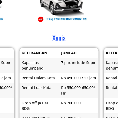
Xenia
KETERANGAN
JUMLAH
KETE
 Sopir
Kapasitas
7 pax include Sopir
Kapasi
penumpang
penu
12 jam
Rental Dalam Kota
Rp 450.000 / 12 jam
Rental
50.000/
Rental Luar Kota
Rp 550.000-650.00/
Rental
Hr
Drop off JKT <>
Rp 700.000
Drop o
BDG
BDG