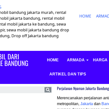
G
 mobil bandung jakarta murah, rental
HOME
ARMA
mobil jakarta bandung, rental mobil
ntal mobil jakarta ke bandung, sewa
pir, sewa mobil jakarta bandung drop
andung, Drop off Jakarta bandung
IL DARI
HOME
ARMADA
HARGA
KE BANDUNG
ARTIKEL DAN TIPS
Perjalanan Nyaman Jakarta Bandung:
Merencanakan perjalanan ant
metropolitan,
Jakarta
dan
Ban