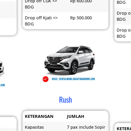
Drop off CGK <>
Rp 600.000
BDG
BDG
Drop o
Drop off Kjati <>
Rp 500.000
BDG
BDG
Drop of
BDG
Rush
KETERANGAN
JUMLAH
Kapasitas
7 pax include Sopir
KETER