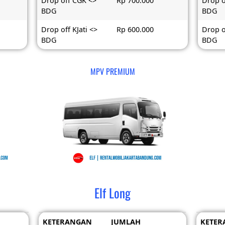
Drop off CGK <>
Rp 700.000
Drop o
BDG
BDG
Drop off KJati <>
Rp 600.000
Drop o
BDG
BDG
MPV PREMIUM
Elf Long
KETERANGAN
JUMLAH
KETER