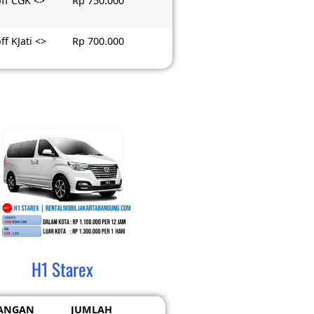
ff CGK <>
Rp 750.000
ff KJati <>
Rp 700.000
H1 Starex
ANGAN
JUMLAH