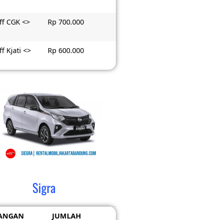
ff CGK <>
Rp 700.000
f Kjati <>
Rp 600.000
Sigra
ANGAN
JUMLAH