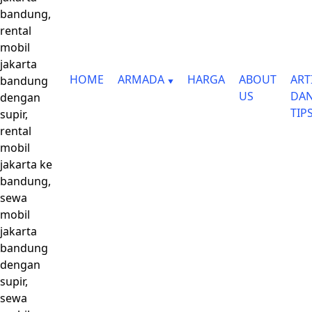
bandung,
rental
mobil
jakarta
HOME
ARMADA
HARGA
ABOUT
ART
bandung
US
DA
dengan
TIP
supir,
rental
mobil
jakarta ke
bandung,
sewa
mobil
jakarta
bandung
dengan
supir,
sewa