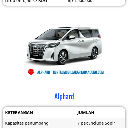
Drop off KJati <> BDG
Rp 1.500.000
Alphard
KETERANGAN
JUMLAH
Kapasitas penumpang
7 pax Include Sopir