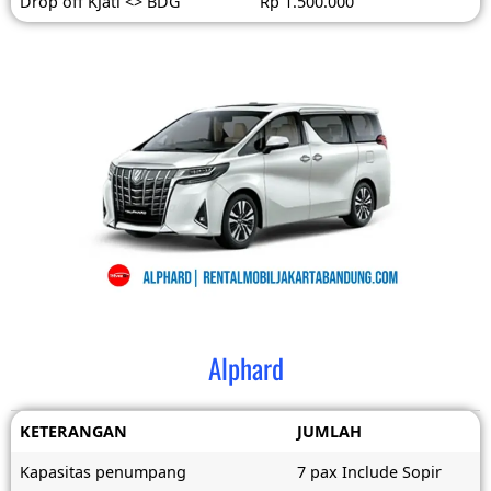
Drop off KJati <> BDG
Rp 1.500.000
Alphard
KETERANGAN
JUMLAH
Kapasitas penumpang
7 pax Include Sopir