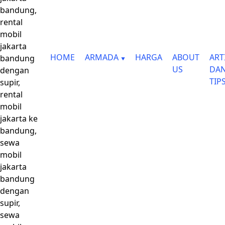
bandung,
rental
mobil
jakarta
HOME
ARMADA
HARGA
ABOUT
ART
bandung
US
DA
dengan
TIP
supir,
rental
mobil
jakarta ke
bandung,
sewa
mobil
jakarta
bandung
dengan
supir,
sewa