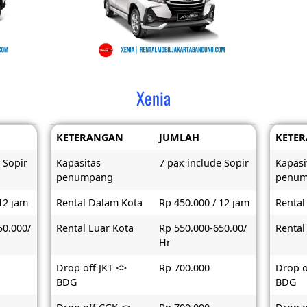
Xenia
KETERANGAN
JUMLAH
KETE
 Sopir
Kapasitas
7 pax include Sopir
Kapasi
penumpang
penu
12 jam
Rental Dalam Kota
Rp 450.000 / 12 jam
Rental
50.000/
Rental Luar Kota
Rp 550.000-650.00/
Rental
Hr
Drop off JKT <>
Rp 700.000
Drop o
BDG
BDG