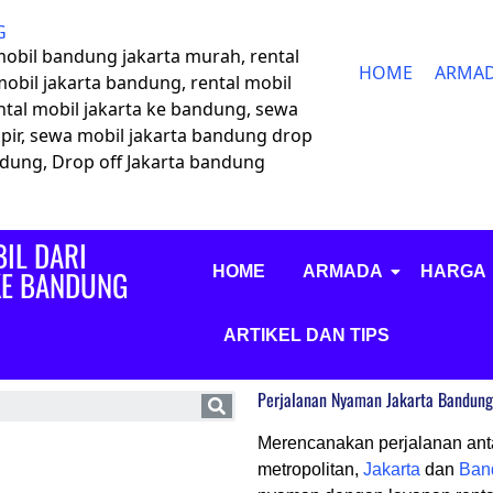
G
 mobil bandung jakarta murah, rental
HOME
ARMA
mobil jakarta bandung, rental mobil
ntal mobil jakarta ke bandung, sewa
pir, sewa mobil jakarta bandung drop
andung, Drop off Jakarta bandung
IL DARI
HOME
ARMADA
HARGA
KE BANDUNG
ARTIKEL DAN TIPS
Perjalanan Nyaman Jakarta Bandung:
Merencanakan perjalanan ant
metropolitan,
Jakarta
dan
Ban