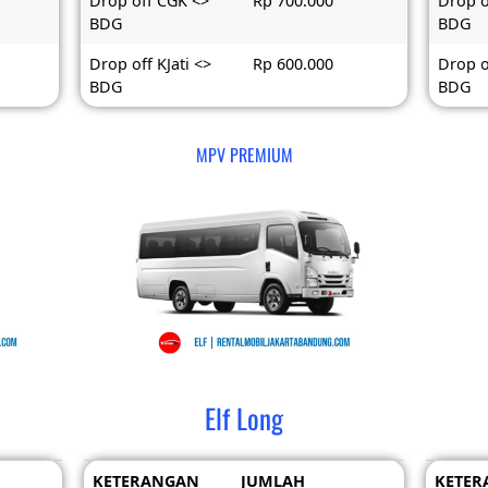
Drop off CGK <>
Rp 700.000
Drop o
BDG
BDG
Drop off KJati <>
Rp 600.000
Drop o
BDG
BDG
MPV PREMIUM
Elf Long
KETERANGAN
JUMLAH
KETER