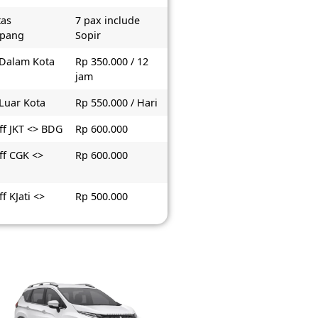
tas
7 pax include
pang
Sopir
 Dalam Kota
Rp 350.000 / 12
jam
 Luar Kota
Rp 550.000 / Hari
ff JKT <> BDG
Rp 600.000
ff CGK <>
Rp 600.000
f KJati <>
Rp 500.000