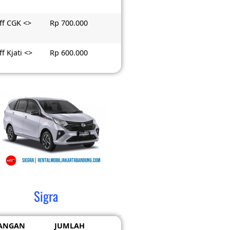
ff CGK <>
Rp 700.000
f Kjati <>
Rp 600.000
Sigra
ANGAN
JUMLAH