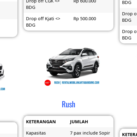
Drop off CGK <>
Rp 600.000
BDG
BDG
Drop o
Drop off Kjati <>
Rp 500.000
BDG
BDG
Drop of
BDG
Rush
KETERANGAN
JUMLAH
Kapasitas
7 pax include Sopir
KETER