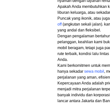
nyaman dengan layanan rental
Apakah Anda membutuhkan ken
liburan keluarga, atau sekada
Puncak yang ikonik, atau jug
off
(angkutan sekali jalan). kam
yang andal dan fleksibel.
Dengan pengalaman bertahun-
pelanggan, keahlian kami bu
mobil beragam, tetapi juga 
rute terbaik, kondisi lalu linta
Anda.
Kami berkomitmen untuk mem
hanya sekadar
sewa mobil
, m
perjalanan yang aman, efisi
Kepercayaan Anda adalah prio
menjadi mitra perjalanan ter
banyak individu dan korporas
lancar antara Jakarta dan Ba