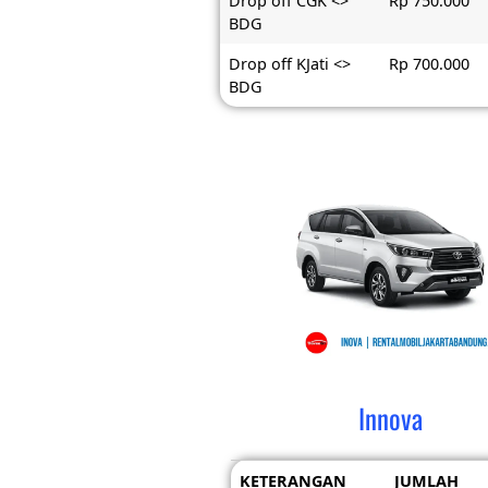
Drop off CGK <>
Rp 750.000
BDG
Drop off KJati <>
Rp 700.000
BDG
Innova
KETERANGAN
JUMLAH