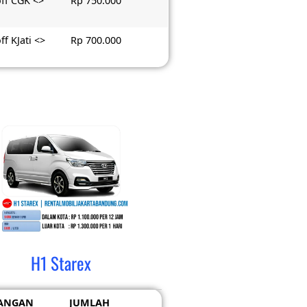
ff CGK <>
Rp 750.000
ff KJati <>
Rp 700.000
H1 Starex
ANGAN
JUMLAH