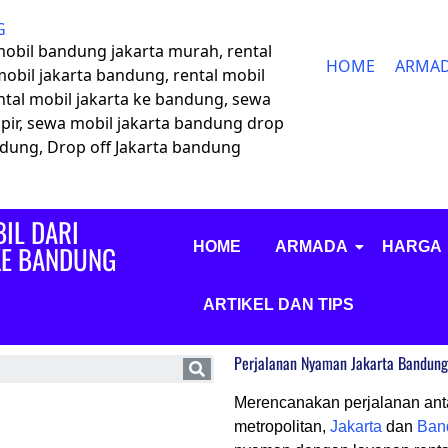
G
 mobil bandung jakarta murah, rental
HOME
ARMA
mobil jakarta bandung, rental mobil
ntal mobil jakarta ke bandung, sewa
pir, sewa mobil jakarta bandung drop
andung, Drop off Jakarta bandung
IL DARI
HOME
ARMADA
HARGA
KE BANDUNG
ARTIKEL DAN TIPS
Perjalanan Nyaman Jakarta Bandung:
Merencanakan perjalanan ant
metropolitan,
Jakarta
dan
Ban