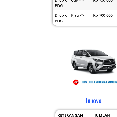
Drop off CGK <>
Rp 750.000
BDG
Drop off KJati <>
Rp 700.000
BDG
Innova
KETERANGAN
JUMLAH