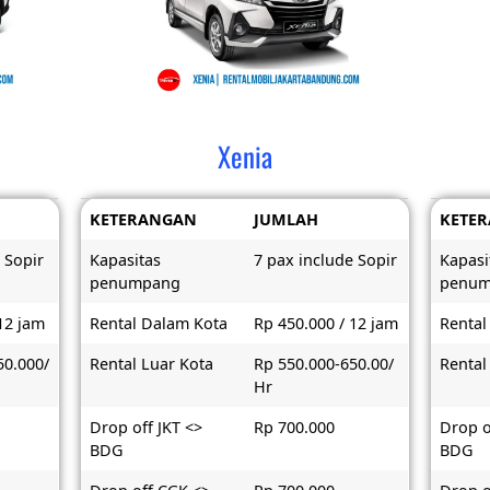
Xenia
KETERANGAN
JUMLAH
KETE
 Sopir
Kapasitas
7 pax include Sopir
Kapasi
penumpang
penu
12 jam
Rental Dalam Kota
Rp 450.000 / 12 jam
Rental
50.000/
Rental Luar Kota
Rp 550.000-650.00/
Rental
Hr
Drop off JKT <>
Rp 700.000
Drop o
BDG
BDG