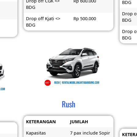
Drop off CGK <>
Rp 600.000
BDG
BDG
Drop o
Drop off Kjati <>
Rp 500.000
BDG
BDG
Drop of
BDG
Rush
KETERANGAN
JUMLAH
Kapasitas
7 pax include Sopir
KETER