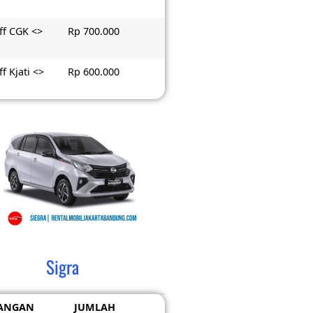
ff CGK <>
Rp 700.000
f Kjati <>
Rp 600.000
Sigra
ANGAN
JUMLAH