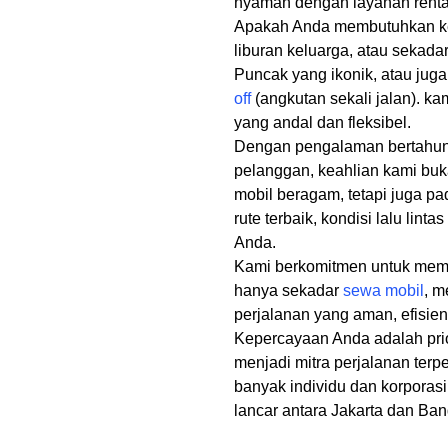
nyaman dengan layanan rental
Apakah Anda membutuhkan ken
liburan keluarga, atau sekada
Puncak yang ikonik, atau jug
off
(angkutan sekali jalan). kam
yang andal dan fleksibel.
Dengan pengalaman bertahun-
pelanggan, keahlian kami bu
mobil beragam, tetapi juga 
rute terbaik, kondisi lalu linta
Anda.
Kami berkomitmen untuk mem
hanya sekadar
sewa mobil
, m
perjalanan yang aman, efisi
Kepercayaan Anda adalah prio
menjadi mitra perjalanan ter
banyak individu dan korporas
lancar antara Jakarta dan Ba