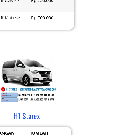
ff CGK <>
Rp 750.000
ff KJati <>
Rp 700.000
H1 Starex
ANGAN
JUMLAH