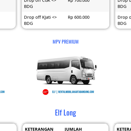
Drop off CGK <>
Rp 700.000
Drop o
BDG
BDG
Drop off KJati <>
Rp 600.000
Drop o
BDG
BDG
MPV PREMIUM
Elf Long
KETERANGAN
JUMLAH
KETER