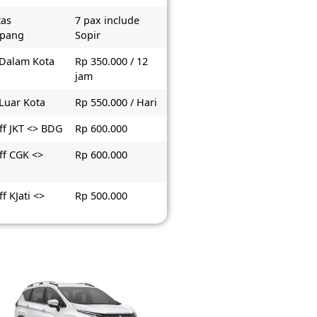
tas
7 pax include
pang
Sopir
 Dalam Kota
Rp 350.000 / 12
jam
 Luar Kota
Rp 550.000 / Hari
ff JKT <> BDG
Rp 600.000
ff CGK <>
Rp 600.000
f KJati <>
Rp 500.000