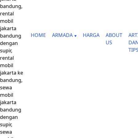
bandung,
rental
mobil
jakarta
HOME
ARMADA
HARGA
ABOUT
ART
bandung
US
DA
dengan
TIP
supir,
rental
mobil
jakarta ke
bandung,
sewa
mobil
jakarta
bandung
dengan
supir,
sewa