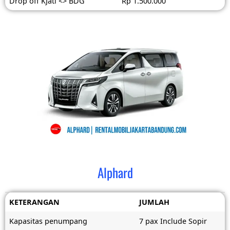
Drop off KJati <> BDG
Rp 1.500.000
Alphard
KETERANGAN
JUMLAH
Kapasitas penumpang
7 pax Include Sopir