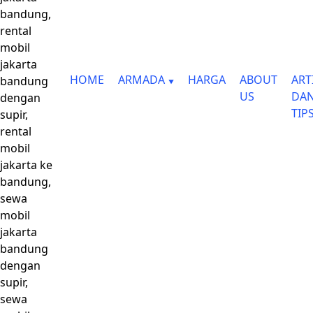
bandung,
rental
mobil
jakarta
HOME
ARMADA
HARGA
ABOUT
ART
bandung
US
DA
dengan
TIP
supir,
rental
mobil
jakarta ke
bandung,
sewa
mobil
jakarta
bandung
dengan
supir,
sewa