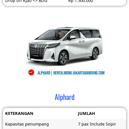
Drop off KJati <> BDG
Rp 1.500.000
Alphard
KETERANGAN
JUMLAH
Kapasitas penumpang
7 pax Include Sopir