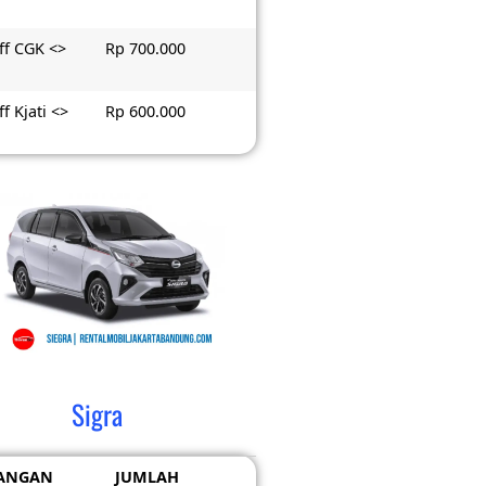
ff CGK <>
Rp 700.000
f Kjati <>
Rp 600.000
Sigra
ANGAN
JUMLAH