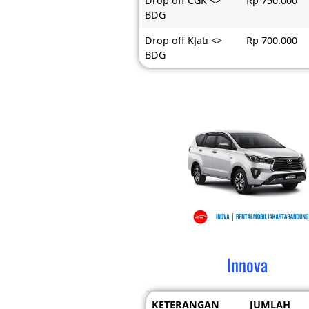
Drop off CGK <>
Rp 750.000
BDG
Drop off KJati <>
Rp 700.000
BDG
Innova
KETERANGAN
JUMLAH