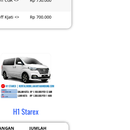
ff CGK <>
Rp 750.000
ff KJati <>
Rp 700.000
H1 Starex
ANGAN
JUMLAH