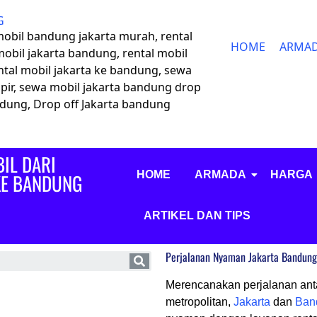
G
 mobil bandung jakarta murah, rental
HOME
ARMA
mobil jakarta bandung, rental mobil
ntal mobil jakarta ke bandung, sewa
pir, sewa mobil jakarta bandung drop
andung, Drop off Jakarta bandung
IL DARI
HOME
ARMADA
HARGA
KE BANDUNG
ARTIKEL DAN TIPS
Perjalanan Nyaman Jakarta Bandung:
Merencanakan perjalanan ant
metropolitan,
Jakarta
dan
Ban