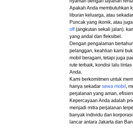
nyaman dengan layanan rental
Apakah Anda membutuhkan ken
liburan keluarga, atau sekada
Puncak yang ikonik, atau jug
off
(angkutan sekali jalan). kam
yang andal dan fleksibel.
Dengan pengalaman bertahun-
pelanggan, keahlian kami bu
mobil beragam, tetapi juga 
rute terbaik, kondisi lalu linta
Anda.
Kami berkomitmen untuk mem
hanya sekadar
sewa mobil
, m
perjalanan yang aman, efisi
Kepercayaan Anda adalah prio
menjadi mitra perjalanan ter
banyak individu dan korporas
lancar antara Jakarta dan Ba