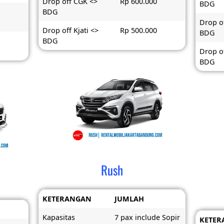
Drop off CGK <>
Rp 600.000
BDG
BDG
Drop o
Drop off Kjati <>
Rp 500.000
BDG
BDG
Drop of
BDG
Rush
KETERANGAN
JUMLAH
Kapasitas
7 pax include Sopir
KETER