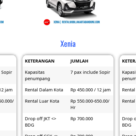
Xenia
KETERANGAN
JUMLAH
KETE
 Sopir
Kapasitas
7 pax include Sopir
Kapasi
penumpang
penu
12 jam
Rental Dalam Kota
Rp 450.000 / 12 jam
Rental
50.000/
Rental Luar Kota
Rp 550.000-650.00/
Rental
Hr
Drop off JKT <>
Rp 700.000
Drop o
BDG
BDG