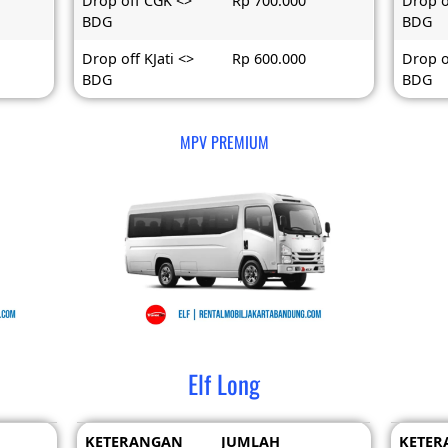
Drop off CGK <>
Rp 700.000
Drop o
BDG
BDG
Drop off KJati <>
Rp 600.000
Drop o
BDG
BDG
MPV PREMIUM
Elf Long
KETERANGAN
JUMLAH
KETER