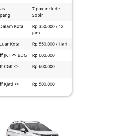
tas
7 pax include
pang
Sopir
 Dalam Kota
Rp 350.000 / 12
jam
 Luar Kota
Rp 550.000 / Hari
ff JKT <> BDG
Rp 600.000
ff CGK <>
Rp 600.000
f KJati <>
Rp 500.000