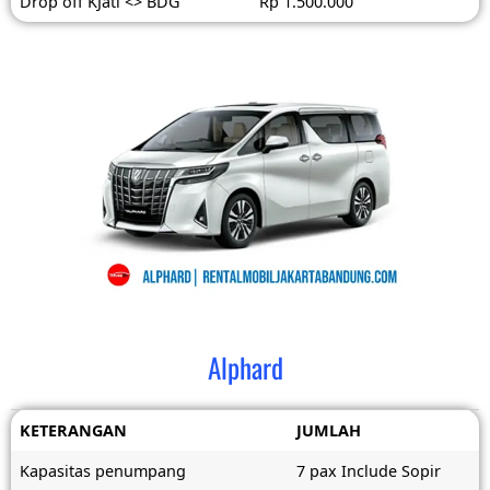
Drop off KJati <> BDG
Rp 1.500.000
Alphard
KETERANGAN
JUMLAH
Kapasitas penumpang
7 pax Include Sopir