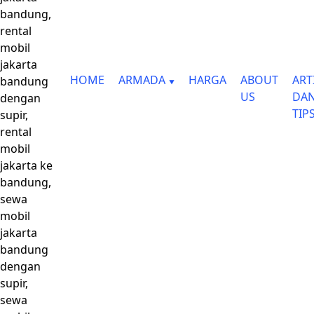
bandung,
rental
mobil
jakarta
HOME
ARMADA
HARGA
ABOUT
ART
bandung
US
DA
dengan
TIP
supir,
rental
mobil
jakarta ke
bandung,
sewa
mobil
jakarta
bandung
dengan
supir,
sewa