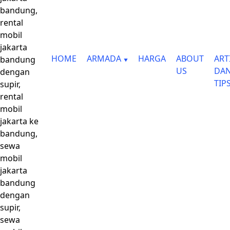
bandung,
rental
mobil
jakarta
HOME
ARMADA
HARGA
ABOUT
ART
bandung
US
DA
dengan
TIP
supir,
rental
mobil
jakarta ke
bandung,
sewa
mobil
jakarta
bandung
dengan
supir,
sewa