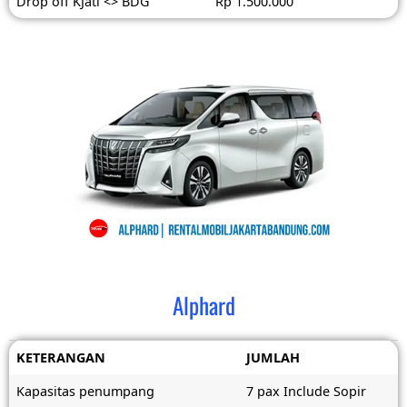
Drop off KJati <> BDG
Rp 1.500.000
Alphard
KETERANGAN
JUMLAH
Kapasitas penumpang
7 pax Include Sopir