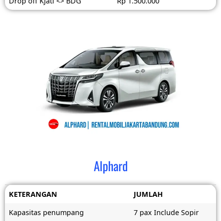
Drop off KJati <> BDG
Rp 1.500.000
Alphard
KETERANGAN
JUMLAH
Kapasitas penumpang
7 pax Include Sopir