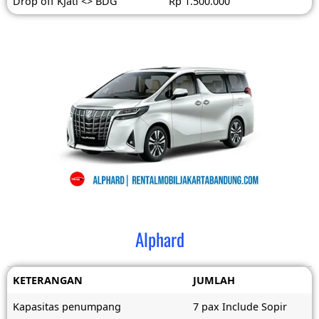
Drop off KJati <> BDG
Rp 1.500.000
Alphard
KETERANGAN
JUMLAH
Kapasitas penumpang
7 pax Include Sopir