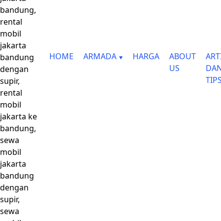
bandung,
rental
mobil
jakarta
HOME
ARMADA
HARGA
ABOUT
ART
bandung
US
DA
dengan
TIP
supir,
rental
mobil
jakarta ke
bandung,
sewa
mobil
jakarta
bandung
dengan
supir,
sewa