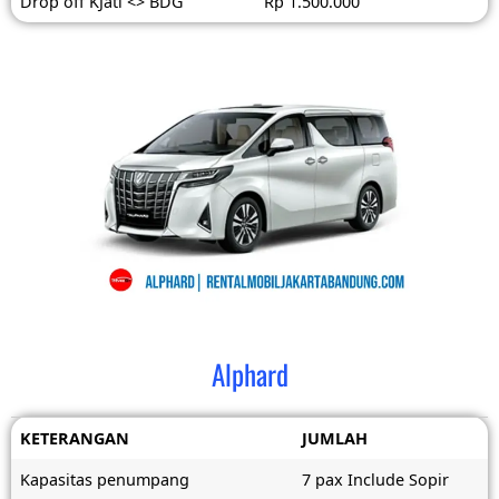
Drop off KJati <> BDG
Rp 1.500.000
Alphard
KETERANGAN
JUMLAH
Kapasitas penumpang
7 pax Include Sopir