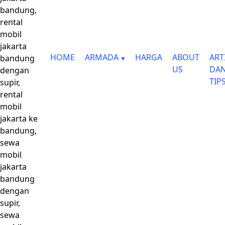
bandung,
rental
mobil
jakarta
HOME
ARMADA
HARGA
ABOUT
ART
bandung
US
DA
dengan
TIP
supir,
rental
mobil
jakarta ke
bandung,
sewa
mobil
jakarta
bandung
dengan
supir,
sewa