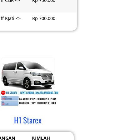
ff CGK <>
Rp 750.000
ff KJati <>
Rp 700.000
H1 Starex
ANGAN
JUMLAH