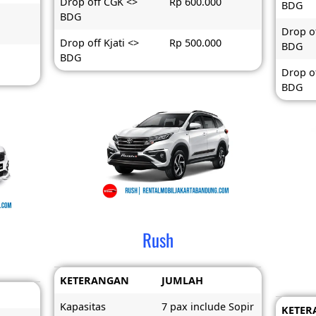
Drop off CGK <>
Rp 600.000
BDG
BDG
Drop o
Drop off Kjati <>
Rp 500.000
BDG
BDG
Drop of
BDG
Rush
KETERANGAN
JUMLAH
Kapasitas
7 pax include Sopir
KETER