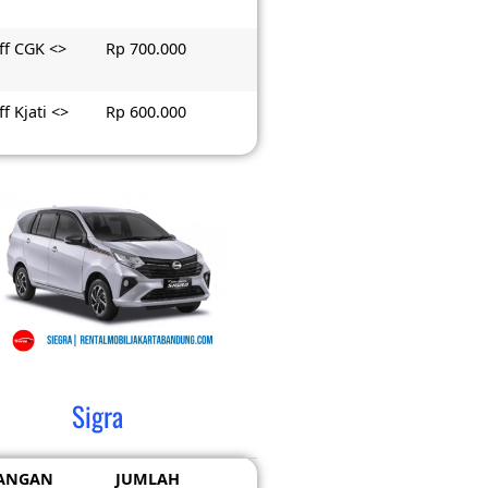
ff CGK <>
Rp 700.000
f Kjati <>
Rp 600.000
Sigra
ANGAN
JUMLAH