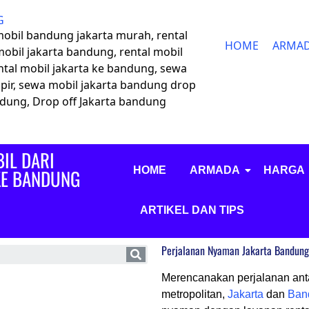
G
 mobil bandung jakarta murah, rental
HOME
ARMA
mobil jakarta bandung, rental mobil
ntal mobil jakarta ke bandung, sewa
pir, sewa mobil jakarta bandung drop
andung, Drop off Jakarta bandung
IL DARI
HOME
ARMADA
HARGA
KE BANDUNG
ARTIKEL DAN TIPS
Perjalanan Nyaman Jakarta Bandung:
Merencanakan perjalanan ant
metropolitan,
Jakarta
dan
Ban