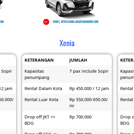
Xenia
KETERANGAN
JUMLAH
KETE
 Sopir
Kapasitas
7 pax include Sopir
Kapasi
penumpang
penu
12 jam
Rental Dalam Kota
Rp 450.000 / 12 jam
Rental
50.000/
Rental Luar Kota
Rp 550.000-650.00/
Rental
Hr
Drop off JKT <>
Rp 700.000
Drop o
BDG
BDG