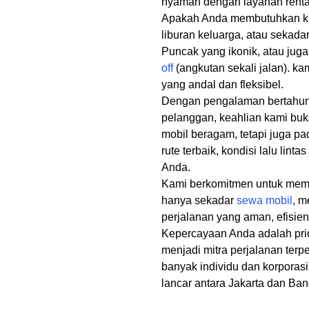
nyaman dengan layanan rental
Apakah Anda membutuhkan ken
liburan keluarga, atau sekada
Puncak yang ikonik, atau jug
off
(angkutan sekali jalan). kam
yang andal dan fleksibel.
Dengan pengalaman bertahun-
pelanggan, keahlian kami bu
mobil beragam, tetapi juga 
rute terbaik, kondisi lalu linta
Anda.
Kami berkomitmen untuk mem
hanya sekadar
sewa mobil
, m
perjalanan yang aman, efisi
Kepercayaan Anda adalah prio
menjadi mitra perjalanan ter
banyak individu dan korporas
lancar antara Jakarta dan Ba