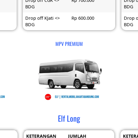
Drop off CGK <>
Rp 700.000
Drop o
BDG
BDG
Drop off KJati <>
Rp 600.000
Drop o
BDG
BDG
MPV PREMIUM
Elf Long
KETERANGAN
JUMLAH
KETER