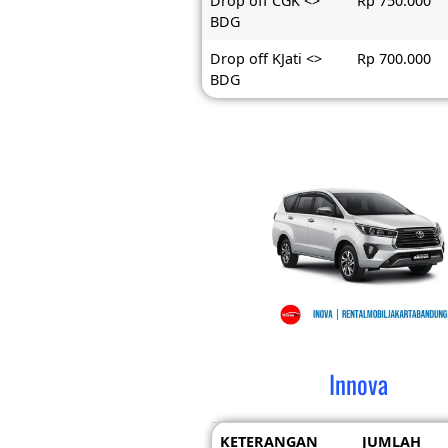
Drop off CGK <>
Rp 750.000
BDG
Drop off KJati <>
Rp 700.000
BDG
Innova
KETERANGAN
JUMLAH