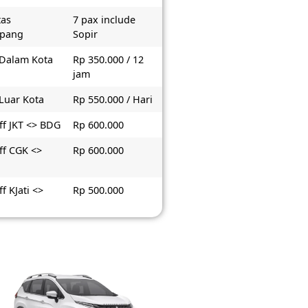
tas
7 pax include
pang
Sopir
 Dalam Kota
Rp 350.000 / 12
jam
 Luar Kota
Rp 550.000 / Hari
ff JKT <> BDG
Rp 600.000
ff CGK <>
Rp 600.000
f KJati <>
Rp 500.000