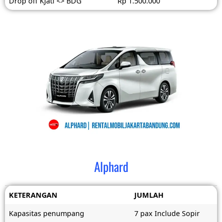
Drop off KJati <> BDG
Rp 1.500.000
Alphard
KETERANGAN
JUMLAH
Kapasitas penumpang
7 pax Include Sopir