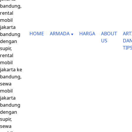
bandung,
rental
mobil
jakarta
HOME
ARMADA
HARGA
ABOUT
ART
bandung
US
DA
dengan
TIP
supir,
rental
mobil
jakarta ke
bandung,
sewa
mobil
jakarta
bandung
dengan
supir,
sewa