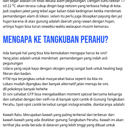
dan segar adalah ciri khas wisata alam pegunungan. Dengan suhu sekitar 17
0
sd 22
C akan terasa cukup dingin bagi netizen yang terbiasa hidup di kota.
Jadi siapkan jaket yang tebal agar kalian tidak kedinginan ketika menikmati
pemandangan alam di lokasi. selain itu perlu juga disiapkan payung dan jaz
hujan karena di atas gunung adalah daerah yang rawan dengan hujan,
artinya hujan bisa turun sewaktu-waktu walaupun musim kemarau.
Mengapa Ke Tangkuban Perahu?
Ada banyak hal yang bisa kita kemukakan mengapa harus ke sini?
Yang jelas adalah untuk menikmati pemandangan yang indah asli
pegunungan
Udara yang sejuk kaya dengan oksigen yang sangat baik untuk healing bagi
fikiran dan badan.
HTM nya terjangkau untuk masyarakat biasa seperti ita-kita ini.
Lokasi mudah dijangkau dan banyak alternatif jalan menuju ke sini.
dll pokoknya banyak hehehe
Di sini sahabat GTP bisa mengabadikan moment spesial bersama keluarga
dan sahabat dengan ber-selfi-ria di banyak spot cantik di Gunung Tangkuban
Perahu. Spot-spot cantik tersebut sangat instagramable, diantaranya adalah:
Kawah Ratu. Merupakan kawah yang paling terkenal dan terbesar dari
kawah-kawah yang ada disekitar gunung Tangkuban Perahu. Kawah ini akan
terlihat jika anda berada di dataran yang lebih tinggi yang dibuat untuk