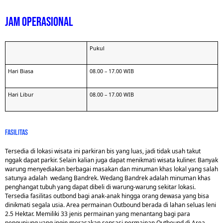
jam operasional
Pukul
Hari Biasa
08.00 – 17.00 WIB
Hari Libur
08.00 – 17.00 WIB
Fasilitas
Tersedia di lokasi wisata ini parkiran bis yang luas, jadi tidak usah takut
nggak dapat parkir.
Selain kalian juga dapat menikmati wisata kuliner. Banyak
warung menyediakan berbagai masakan dan minuman khas lokal yang salah
satunya adalah wedang Bandrek. Wedang Bandrek adalah minuman khas
penghangat tubuh yang dapat dibeli di warung-warung sekitar lokasi.
Tersedia fasilitas outbond bagi anak-anak hingga orang dewasa yang bisa
dinikmati segala usia. Area permainan Outbound berada di lahan seluas leni
2.5 Hektar. Memiliki 33 jenis permainan yang menantang bagi para
pengunjung yang ingin merasakan sensasi permainan Outbound di Area