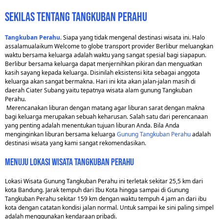
sekilas tentang tangkuban perahu
Tangkuban Perahu
. Siapa yang tidak mengenal destinasi wisata ini. Halo
assalamualaikum Welcome to globe transport provider Berlibur meluangkan
waktu bersama keluarga adalah waktu yang sangat spesial bagi siapapun.
Berlibur bersama keluarga dapat menjernihkan pikiran dan menguatkan
kasih sayang kepada keluarga. Disinilah eksistensi kita sebagai anggota
keluarga akan sangat bermakna. Hari ini kita akan jalan-jalan masih di
daerah Ciater Subang yaitu tepatnya wisata alam gunung Tangkuban
Perahu.
Merencanakan liburan dengan matang agar liburan sarat dengan makna
bagi keluarga merupakan sebuah keharusan. Salah satu dari perencanaan
yang penting adalah menentukan tujuan liburan Anda. Bila Anda
menginginkan liburan bersama keluarga
Gunung Tangkuban Perahu
adalah
destinasi wisata yang kami sangat rekomendasikan.
menuju lokasi wisata tangkuban perahu
Lokasi Wisata Gunung Tangkuban Perahu ini terletak sekitar 25,5 km dari
kota Bandung. Jarak tempuh dari Ibu Kota hingga sampai di Gunung
Tangkuban Perahu sekitar 159 km dengan waktu tempuh 4 jam an dari ibu
kota dengan catatan kondisi jalan normal. Untuk sampai ke sini paling simpel
adalah menggunakan kendaraan pribadi.