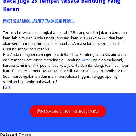
Baca Juga 25 Tempat Wisata Bandung Yang
Keren
PAKET SEWA MOBIL JAKARTA TANGKUBAN PERAHU
Tertarik berwisata ke tangkuban perahu? Berangkat dari Jakarta bersama
kami lebih murah. Anda tinggal hubungi kami di 0811-219-221 dan kami
akan segera mengatur segala kebutuhan Anda selama berkunjung di
Gunung Tangkuban Perahu.
Bila Anda menghendaki dijemput di Bandara Bandung, atau Stasiun atau
dari tempat Hotel Anda menginap di Bandung
kami
juga siap melayani,
karena kami memiliki pool di dua kota Jakarta dan Bandung. Fasilitas mobil
kami full entertaiment. Mobil kami bersih dan selalu dalam kondisi prima.
Sopir berpengalaman dan mahir berbahasa Inggris. Tunggu apa lagi
silahkan klik tombol dibawah ini!
[
GTP
]
RESPON CEPAT KLIK DI SINI
Related Posts