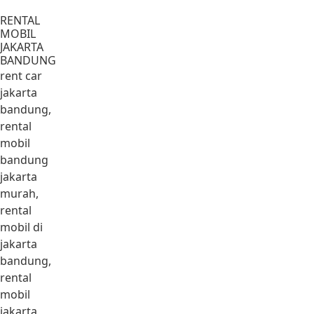
Lewati ke konten
RENTAL
MOBIL
JAKARTA
BANDUNG
rent car
jakarta
bandung,
rental
mobil
bandung
jakarta
murah,
rental
mobil di
jakarta
bandung,
rental
mobil
jakarta