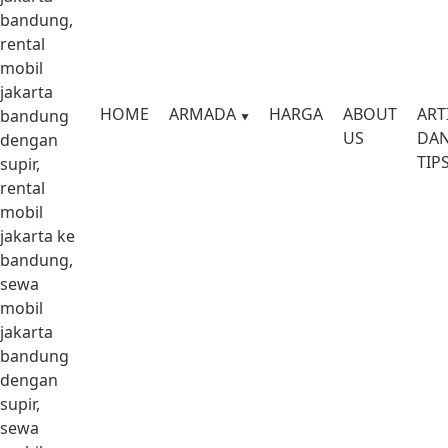
bandung,
rental
mobil
jakarta
HOME
ARMADA
HARGA
ABOUT
ART
bandung
US
DA
dengan
TIP
supir,
rental
mobil
jakarta ke
bandung,
sewa
mobil
jakarta
bandung
dengan
supir,
sewa